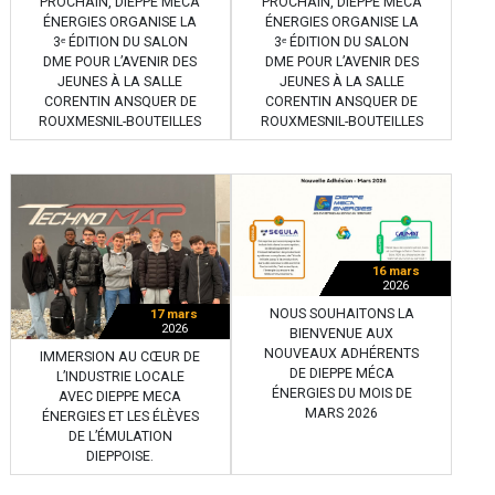
PROCHAIN, DIEPPE MÉCA
PROCHAIN, DIEPPE MÉCA
ÉNERGIES ORGANISE LA
ÉNERGIES ORGANISE LA
3ᵉ ÉDITION DU SALON
3ᵉ ÉDITION DU SALON
DME POUR L’AVENIR DES
DME POUR L’AVENIR DES
JEUNES À LA SALLE
JEUNES À LA SALLE
CORENTIN ANSQUER DE
CORENTIN ANSQUER DE
ROUXMESNIL-BOUTEILLES
ROUXMESNIL-BOUTEILLES
16 mars
2026
NOUS SOUHAITONS LA
17 mars
2026
BIENVENUE AUX
NOUVEAUX ADHÉRENTS
IMMERSION AU CŒUR DE
DE DIEPPE MÉCA
L’INDUSTRIE LOCALE
ÉNERGIES DU MOIS DE
AVEC DIEPPE MECA
MARS 2026
ÉNERGIES ET LES ÉLÈVES
DE L’ÉMULATION
DIEPPOISE.