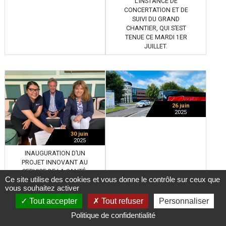
L’INSTANCE DE
CONCERTATION ET DE
SUIVI DU GRAND
CHANTIER, QUI S’EST
TENUE CE MARDI 1ER
JUILLET.
26 juin
2025
30 juin
2025
INAUGURATION D’UN
PROJET INNOVANT AU
SERVICE DE LA SANTÉ,
Ce site utilise des cookies et vous donne le contrôle sur ceux que
PORTÉ PAR L'INDUSTRIE
vous souhaitez activer
LOCALE !
Tout accepter
Tout refuser
Personnaliser
Politique de confidentialité