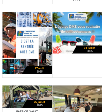
2009 !
31 juillet
2025
27 août
2025
25 juillet
2025
PATRICE GAULT