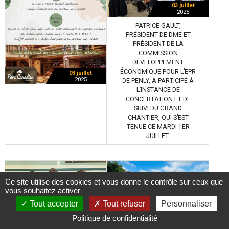
03 juillet
2025
PATRICE GAULT,
PRÉSIDENT DE DME ET
PRÉSIDENT DE LA
COMMISSION
DÉVELOPPEMENT
ÉCONOMIQUE POUR L’EPR
03 juillet
2025
DE PENLY, A PARTICIPÉ À
L’INSTANCE DE
CONCERTATION ET DE
SUIVI DU GRAND
CHANTIER, QUI S’EST
TENUE CE MARDI 1ER
JUILLET.
Ce site utilise des cookies et vous donne le contrôle sur ceux que
vous souhaitez activer
26 juin
2025
Tout accepter
Tout refuser
Personnaliser
Politique de confidentialité
30 juin