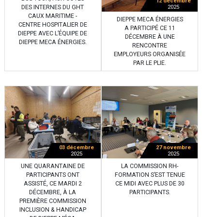
12 décembre
DES INTERNES DU GHT
2025
CAUX MARITIME -
DIEPPE MECA ÉNERGIES
CENTRE HOSPITALIER DE
A PARTICIPÉ CE 11
DIEPPE AVEC L’ÉQUIPE DE
DÉCEMBRE À UNE
DIEPPE MECA ÉNERGIES.
RENCONTRE
EMPLOYEURS ORGANISÉE
PAR LE PLIE.
03 décembre
27 novembre
2025
2025
UNE QUARANTAINE DE
LA COMMISSION RH-
PARTICIPANTS ONT
FORMATION S’EST TENUE
ASSISTÉ, CE MARDI 2
CE MIDI AVEC PLUS DE 30
DÉCEMBRE, À LA
PARTICIPANTS.
PREMIÈRE COMMISSION
INCLUSION & HANDICAP