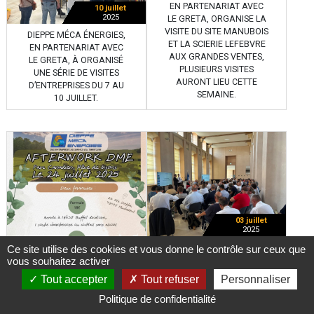
EN PARTENARIAT AVEC
10 juillet
2025
LE GRETA, ORGANISE LA
VISITE DU SITE MANUBOIS
DIEPPE MÉCA ÉNERGIES,
ET LA SCIERIE LEFEBVRE
EN PARTENARIAT AVEC
AUX GRANDES VENTES,
LE GRETA, À ORGANISÉ
PLUSIEURS VISITES
UNE SÉRIE DE VISITES
AURONT LIEU CETTE
D’ENTREPRISES DU 7 AU
SEMAINE.
10 JUILLET.
03 juillet
2025
PATRICE GAULT,
Ce site utilise des cookies et vous donne le contrôle sur ceux que
PRÉSIDENT DE DME ET
vous souhaitez activer
PRÉSIDENT DE LA
Tout accepter
Tout refuser
Personnaliser
COMMISSION
DÉVELOPPEMENT
Politique de confidentialité
ÉCONOMIQUE POUR L’EPR
03 juillet