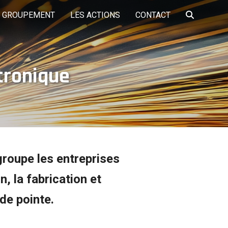
E GROUPEMENT
LES ACTIONS
CONTACT
tronique
LA PLATEFORME
TS
A PROPOS
LES FORMATIONS
PARTENAIRES
EMPLOI DME
ôle services aux
Pôle Travaux publics
Pôle bâtiment
entreprises et
logistique
groupe les entreprises
, la fabrication et
 de pointe.