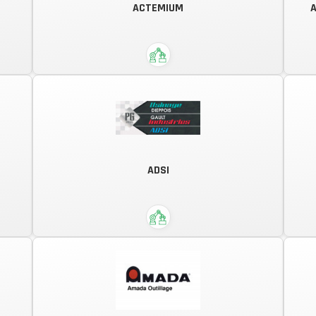
ACTEMIUM
A
Courant faibles, Vente et bobinage
moteur, Installation, Câblage,
Dépannage et Maintenance.
e,
r
D
Pour une industrie performante et
ADSI
es
responsable
U