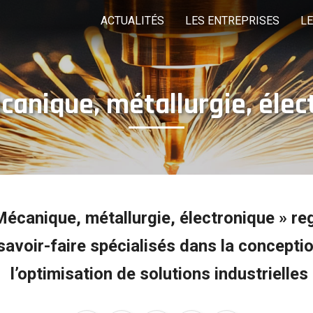
ACTUALITÉS
LES ENTREPRISES
L
canique, métallurgie, élec
LES COMMISSIONS
EDITO
LES ÉVÈNEMEN
Pôle mécanique,
Pôle Produits finis
P
métallurgie,
électronique
Rechercher une entreprise
Mécanique, métallurgie, électronique » re
savoir-faire spécialisés dans la conception
l’optimisation de solutions industrielles