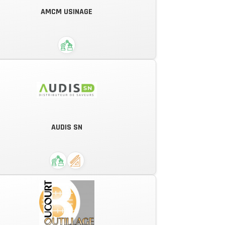
AMCM USINAGE
des moyens de conception et de
réalisation performant et modernes
AMCM Usinage fabrique tous types
de pièces métalliques et plastiques
AUDIS SN
sur mesure dans les plus brefs
délais.