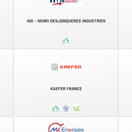
HDI - HENRI DESJONQUERES INDUSTRIES
Ensemble, construire demain.
HDI est un groupe spécialisé dans
les domaines de l'usinage de
s
précision, des matériaux durs et la
KAEFER FRANCE
maitrise des procédés spéciaux. Le
groupe apporte son expertise en
faveur de multiples domaines et...