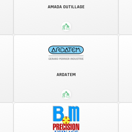
Assemblage – Intégration –
AMADA OUTILLAGE
s
Sérigraphie – Doming
de
ARDATEM
AMADA - Le N°1 du travail de la tôle