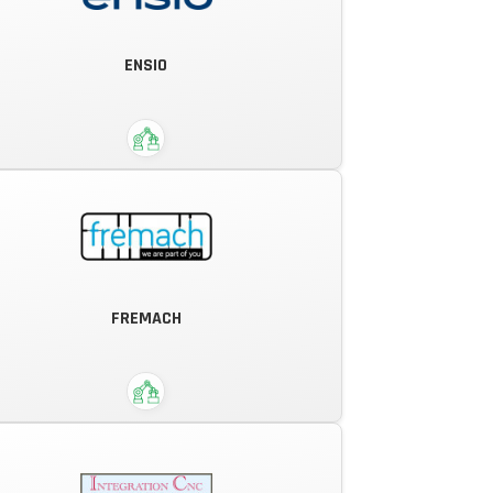
DECOUPE EMBOUTISSAGE
INJECTION PLASTIQUE ETUDE ET
ENSIO
REALISATION OUTILLAGE, PETITES
MOYENNES ET GRANDES SERIES.
FREMACH
Porter la transformation