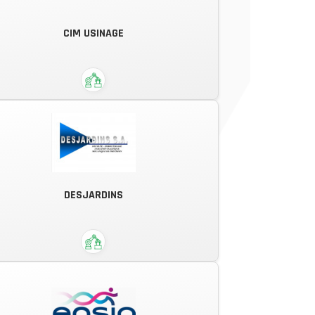
Conception, fabrication et
CIM USINAGE
commercialisation de solutions
électroniques.
Un savoir faire humain aux
DESJARDINS
commandes d'un équipement de
pointe