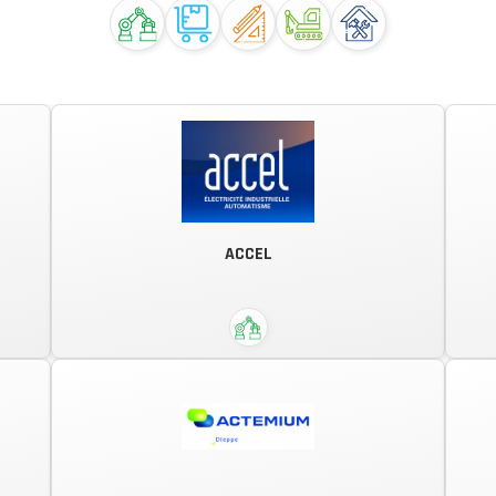
ACCEL
Électricité et automatisme industriel,
Distribution HT/BT, Études
Électriques, Informatique industrielle,