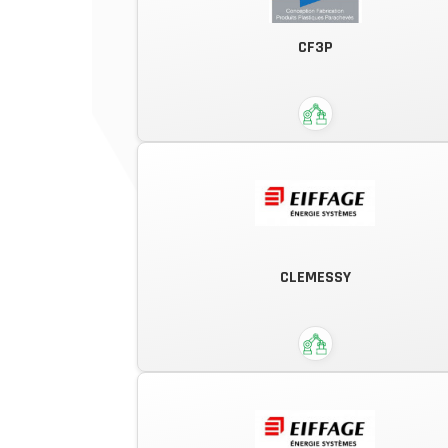
Centre d'Affûtage moderne et de
Fourniture d'Outillage. Une équipe
CF3P
forte de son savoir-faire et de so
expérience à votre service !
CLEMESSY
Evoluons ensemble !