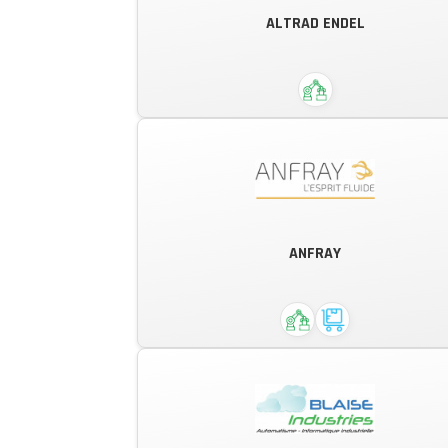
ALTRAD ENDEL
ADOP donne du souffle à vos Idée
Cofely Endel est la filiale française 
GDF SUEZ spécialisée dans la
ANFRAY
Maintenance Industrielle et les
Services Associés.