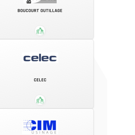
SPECIALISTE DE LA DISTRIBUTION
BOUCOURT OUTILLAGE
AUTOMATIQUE DEPUIS 30 ANS
Notre savoir-faire et notre capacité
de production nous ont permis
CELEC
d’obtenir la confiance de grands
donneurs d’ordres nationaux.