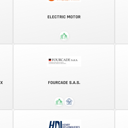
CONSTRUIRE, REPARER, RENOVER,...
DEREMAUX APPORTE TOUJOURS UNE
ELECTRIC MOTOR
SOLUTION A VOS PROBLÈMES
D'ADAPTATION, DE CASSE OU
D'USURE
UX
FOURCADE S.A.S.