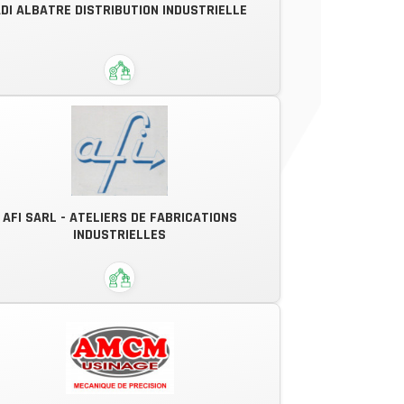
DI ALBATRE DISTRIBUTION INDUSTRIELLE
ACEREL Energies & Process
istribution de proximité de produits
AFI SARL - ATELIERS DE FABRICATIONS
métallurgiques et fournitures
INDUSTRIELLES
industrielles
ne équipe expérimentée et motivée,