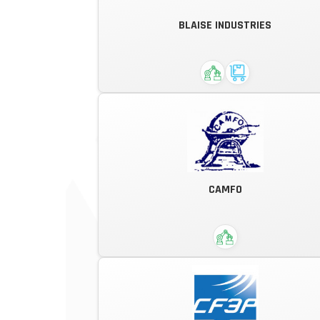
Un fléxible sur mesure adapté à
BLAISE INDUSTRIES
chaque usage.
Automatisme et informatique
CAMFO
industrielle.