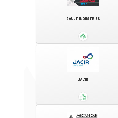
GAULT INDUSTRIES
Sur le courant de la perfomance
Tôlerie fine de précision, soudure
JACIR
qualifiées. Etudes, intégration,
industrialisation