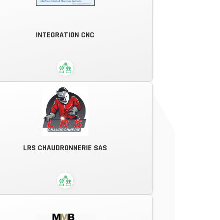
Fort de son expérience et de son
partenariat avec des donneurs
d'ordre internationaux ainsi que des
INTEGRATION CNC
PME innovantes, FREMACH France
propose une sous-traitance de
services globaux et modulables.
Intégrations sur Commandes
LRS CHAUDRONNERIE SAS
Numériques