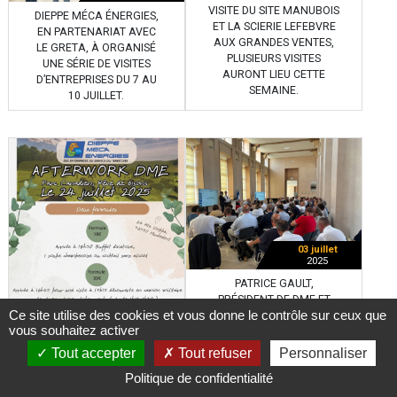
VISITE DU SITE MANUBOIS
DIEPPE MÉCA ÉNERGIES,
ET LA SCIERIE LEFEBVRE
EN PARTENARIAT AVEC
AUX GRANDES VENTES,
LE GRETA, À ORGANISÉ
PLUSIEURS VISITES
UNE SÉRIE DE VISITES
AURONT LIEU CETTE
D’ENTREPRISES DU 7 AU
SEMAINE.
10 JUILLET.
03 juillet
2025
PATRICE GAULT,
PRÉSIDENT DE DME ET
Ce site utilise des cookies et vous donne le contrôle sur ceux que
PRÉSIDENT DE LA
vous souhaitez activer
COMMISSION
DÉVELOPPEMENT
Tout accepter
Tout refuser
Personnaliser
ÉCONOMIQUE POUR L’EPR
03 juillet
Politique de confidentialité
2025
DE PENLY, A PARTICIPÉ À
L’INSTANCE DE