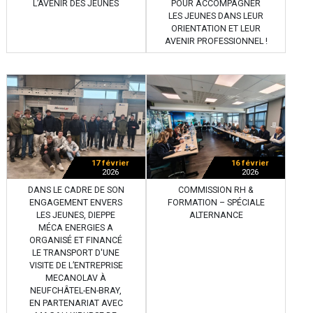
L’AVENIR DES JEUNES
POUR ACCOMPAGNER
LES JEUNES DANS LEUR
ORIENTATION ET LEUR
AVENIR PROFESSIONNEL !
17 février
16 février
2026
2026
DANS LE CADRE DE SON
COMMISSION RH &
ENGAGEMENT ENVERS
FORMATION – SPÉCIALE
LES JEUNES, DIEPPE
ALTERNANCE
MÉCA ENERGIES A
ORGANISÉ ET FINANCÉ
LE TRANSPORT D'UNE
VISITE DE L’ENTREPRISE
MECANOLAV À
NEUFCHÂTEL-EN-BRAY,
EN PARTENARIAT AVEC