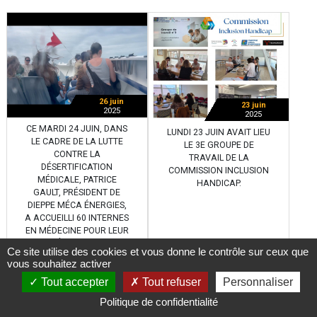
26 juin
23 juin
2025
2025
CE MARDI 24 JUIN, DANS
LUNDI 23 JUIN AVAIT LIEU
LE CADRE DE LA LUTTE
LE 3E GROUPE DE
CONTRE LA
TRAVAIL DE LA
DÉSERTIFICATION
COMMISSION INCLUSION
MÉDICALE, PATRICE
HANDICAP.
GAULT, PRÉSIDENT DE
DIEPPE MÉCA ÉNERGIES,
A ACCUEILLI 60 INTERNES
EN MÉDECINE POUR LEUR
FAIRE DÉCOUVRIR DIEPPE
Ce site utilise des cookies et vous donne le contrôle sur ceux que
ET SES OPPORTUNITÉS.
vous souhaitez activer
Tout accepter
Tout refuser
Personnaliser
Politique de confidentialité