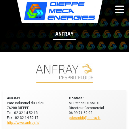
Panneau de gestion des cookies
ANFRAY
ANFRAY
Contact :
Parc Industriel du Talou
M. Patrice DESMIDT
76200 DIEPPE
Directeur Commercial
Tel : 02 32 14 52 13
06 99 71 69 02
Fax : 02 32 14 52 17
pdesmidt@anfray.fr
http://www.anfray.fr/