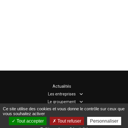
Actualités
Les entreprises
Rechercher
Le groupement
Pôle mécanique,
Edito
Ce site utilise des cookies et vous donne le contrôle sur ceux que
Les actions
vous souhaitez activer
métallurgie,
Qui sommes-nous
Les commissions
Contact
électronique
Tout accepter
Tout refuser
Personnaliser
Les évènements
Nos partenaires
Pôle produits finis