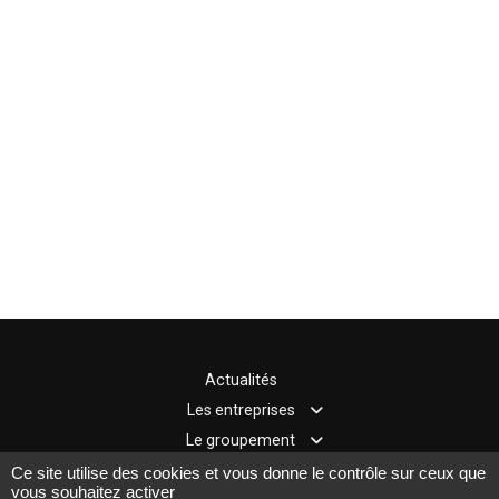
Actualités
Les entreprises
Rechercher
Le groupement
Pôle mécanique,
Edito
Les actions
Ce site utilise des cookies et vous donne le contrôle sur ceux que
métallurgie,
vous souhaitez activer
Qui sommes-nous
Les commissions