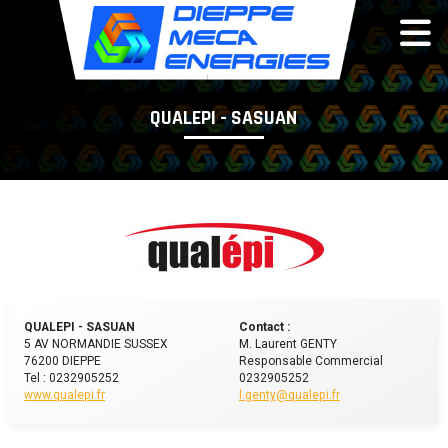
Panneau de gestion des cookies
QUALEPI - SASUAN
QUALEPI - SASUAN
Contact :
5 AV NORMANDIE SUSSEX
M. Laurent GENTY
76200 DIEPPE
Responsable Commercial
Tel : 0232905252
0232905252
www.qualepi.fr
l.genty@qualepi.fr