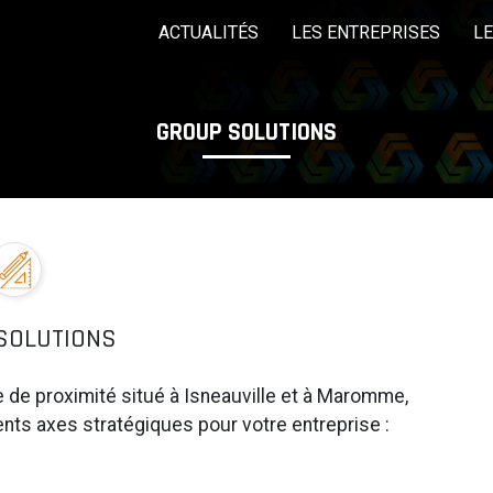
ACTUALITÉS
LES ENTREPRISES
L
GROUP SOLUTIONS
LES COMMISSIONS
EDITO
LES ÉVÈNEMEN
Pôle mécanique,
Pôle Produits finis
P
métallurgie,
électronique
Rechercher une entreprise
SOLUTIONS
e de proximité situé à Isneauville et à Maromme,
ts axes stratégiques pour votre entreprise :