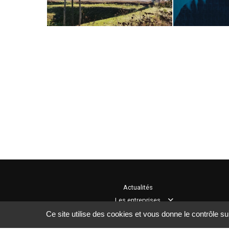
Actualités
Les entreprises
Rechercher
Le groupement
Ce site utilise des cookies et vous donne le contrôle s
Pôle mécanique,
Edito
Les actions