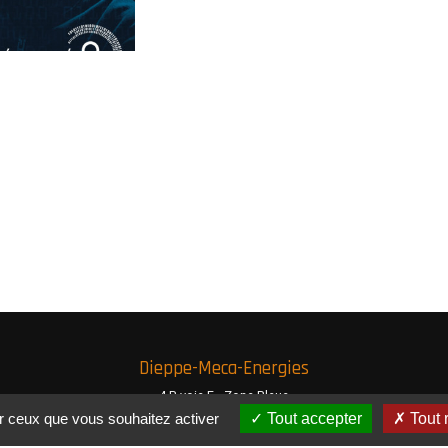
Dieppe-Meca-Energies
4 B voie F - Zone Bleue
Zone Industrielle Louis Delaporte
ur ceux que vous souhaitez activer
Tout accepter
Tout 
76370 Rouxmesnil-Bouteilles
Tél : 02 35 86 10 91