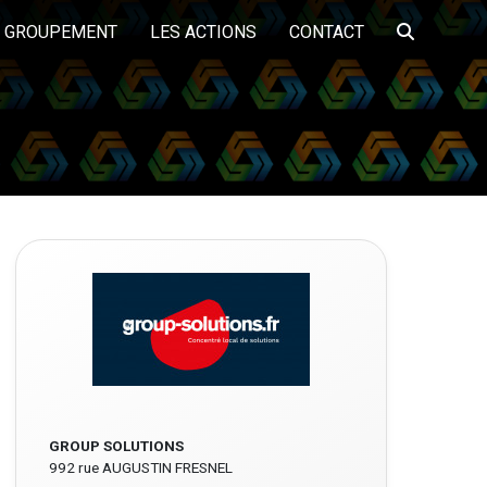
E GROUPEMENT
LES ACTIONS
CONTACT
LA PLATEFORME
TS
A PROPOS
LES FORMATIONS
PARTENAIRES
EMPLOI DME
ôle services aux
Pôle Travaux publics
Pôle bâtiment
entreprises et
logistique
GROUP SOLUTIONS
992 rue AUGUSTIN FRESNEL