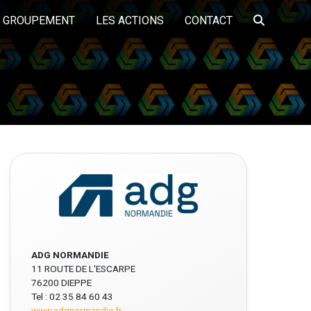
E GROUPEMENT
LES ACTIONS
CONTACT
LA PLATEFORME
TS
A PROPOS
LES FORMATIONS
PARTENAIRES
EMPLOI DME
ôle services aux
Pôle Travaux publics
Pôle bâtiment
entreprises et
logistique
ADG NORMANDIE
11 ROUTE DE L'ESCARPE
76200 DIEPPE
Tel : 02 35 84 60 43
www.adgnormandie.fr