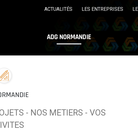
ACTUALITÉS
LES ENTREPRISES
L
ADG NORMANDIE
LES COMMISSIONS
EDITO
LES ÉVÈNEMEN
Pôle mécanique,
Pôle Produits finis
P
métallurgie,
électronique
Rechercher une entreprise
ORMANDIE
OJETS - NOS METIERS - VOS
IVITES