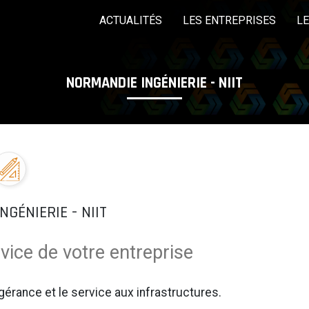
ACTUALITÉS
LES ENTREPRISES
L
NORMANDIE INGÉNIERIE - NIIT
LES COMMISSIONS
EDITO
LES ÉVÈNEMEN
Pôle mécanique,
Pôle Produits finis
P
métallurgie,
électronique
Rechercher une entreprise
GÉNIERIE - NIIT
vice de votre entreprise
gérance et le service aux infrastructures.