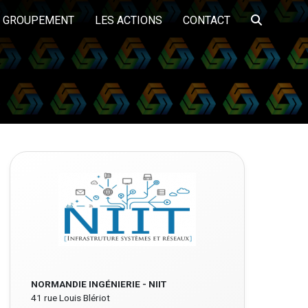
E GROUPEMENT
LES ACTIONS
CONTACT
LA PLATEFORME
TS
A PROPOS
LES FORMATIONS
PARTENAIRES
EMPLOI DME
ôle services aux
Pôle Travaux publics
Pôle bâtiment
entreprises et
logistique
NORMANDIE INGÉNIERIE - NIIT
41 rue Louis Blériot