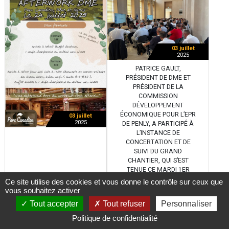
03 juillet
2025
PATRICE GAULT,
PRÉSIDENT DE DME ET
PRÉSIDENT DE LA
COMMISSION
DÉVELOPPEMENT
ÉCONOMIQUE POUR L’EPR
03 juillet
2025
DE PENLY, A PARTICIPÉ À
L’INSTANCE DE
CONCERTATION ET DE
SUIVI DU GRAND
CHANTIER, QUI S’EST
TENUE CE MARDI 1ER
JUILLET.
Ce site utilise des cookies et vous donne le contrôle sur ceux que
vous souhaitez activer
Tout accepter
Tout refuser
Personnaliser
Politique de confidentialité