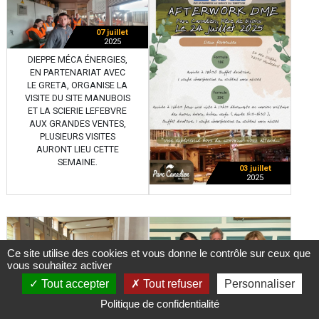
07 juillet
2025
DIEPPE MÉCA ÉNERGIES,
EN PARTENARIAT AVEC
LE GRETA, ORGANISE LA
VISITE DU SITE MANUBOIS
ET LA SCIERIE LEFEBVRE
AUX GRANDES VENTES,
PLUSIEURS VISITES
AURONT LIEU CETTE
SEMAINE.
03 juillet
2025
Ce site utilise des cookies et vous donne le contrôle sur ceux que
vous souhaitez activer
Tout accepter
Tout refuser
Personnaliser
Politique de confidentialité
03 juillet
30 juin
2025
2025