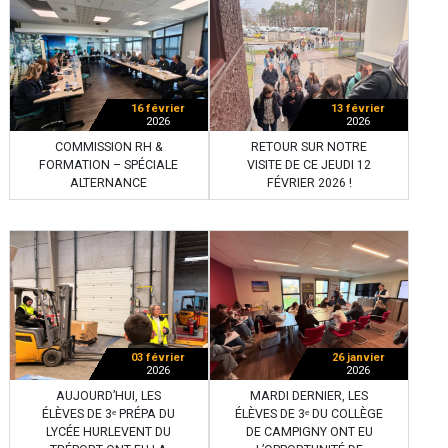
16 février
13 février
2026
2026
COMMISSION RH &
RETOUR SUR NOTRE
FORMATION – SPÉCIALE
VISITE DE CE JEUDI 12
ALTERNANCE
FÉVRIER 2026 !
03 février
26 janvier
2026
2026
AUJOURD’HUI, LES
MARDI DERNIER, LES
ÉLÈVES DE 3ᵉ PRÉPA DU
ÉLÈVES DE 3ᵉ DU COLLÈGE
LYCÉE HURLEVENT DU
DE CAMPIGNY ONT EU