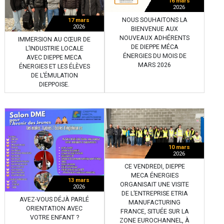
16 mars
2026
NOUS SOUHAITONS LA
17 mars
2026
BIENVENUE AUX
NOUVEAUX ADHÉRENTS
IMMERSION AU CŒUR DE
DE DIEPPE MÉCA
L’INDUSTRIE LOCALE
ÉNERGIES DU MOIS DE
AVEC DIEPPE MECA
MARS 2026
ÉNERGIES ET LES ÉLÈVES
DE L’ÉMULATION
DIEPPOISE.
10 mars
2026
CE VENDREDI, DIEPPE
MECA ÉNERGIES
13 mars
ORGANISAIT UNE VISITE
2026
DE L’ENTREPRISE ETRIA
AVEZ-VOUS DÉJÀ PARLÉ
MANUFACTURING
ORIENTATION AVEC
FRANCE, SITUÉE SUR LA
VOTRE ENFANT ?
ZONE EUROCHANNEL, À