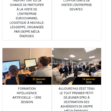
TRÉPORT ONT EU LA
L’OPPORTUNITÉ DE
CHANCE DE PARTICIPER
VISITER L’ENTREPRISE
À LA VISITE DE
DEVATEC.
L’ENTREPRISE
EUROCHANNEL
LOGISTIQUE À NEUVILLE-
LÈS-DIEPPE, ORGANISÉE
PAR DIEPPE MÉCA
ÉNERGIES.
22 janvier
14 janvier
2026
2026
FORMATION
AUJOURD’HUI S’EST TENU
INTELLIGENCE
LE TOUT PREMIER PETIT-
ARTIFICIELLE – 1ÈRE
DÉJEUNER EPR2 À
SESSION
DESTINATION DES
ADHÉRENTS DE DIEPPE